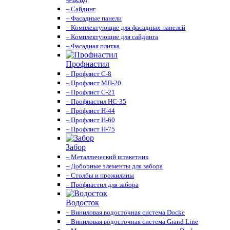
– Сайдинг
– Фасадные панели
– Комплектующие для фасадных панелей
– Комплектующие для сайдинга
– Фасадная плитка
Профнастил
– Профлист С-8
– Профлист МП-20
– Профлист С-21
– Профнастил НС-35
– Профлист Н-44
– Профлист Н-60
– Профлист Н-75
Забор
– Металлический штакетник
– Доборные элементы для забора
– Столбы и прожилины
– Профнастил для забора
Водосток
– Виниловая водосточная система Docke
– Виниловая водосточная система Grand Line