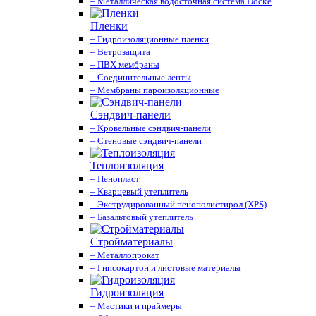
– Металлическая водосточная система Docke
Пленки
– Гидроизоляционные пленки
– Ветрозащита
– ПВХ мембраны
– Соединительные ленты
– Мембраны пароизоляционные
Сэндвич-панели
– Кровельные сэндвич-панели
– Стеновые сэндвич-панели
Теплоизоляция
– Пенопласт
– Кварцевый утеплитель
– Экструдированный пенополистирол (XPS)
– Базальтовый утеплитель
Стройматериалы
– Металлопрокат
– Гипсокартон и листовые материалы
Гидроизоляция
– Мастики и праймеры