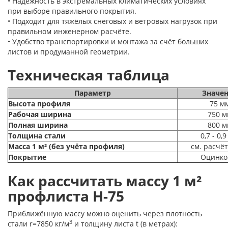
• Надёжность в экстремальных климатических условиях
при выборе правильного покрытия.
• Подходит для тяжёлых снеговых и ветровых нагрузок при
правильном инженерном расчёте.
• Удобство транспортировки и монтажа за счёт больших
листов и продуманной геометрии.
Техническая таблица
Параметр
Значе
Высота профиля
75 м
Рабочая ширина
750 м
Полная ширина
800 м
Толщина стали
0,7 - 0,
Масса 1 м² (без учёта профиля)
см. расчё
Покрытие
Оцинко
Как рассчитать массу 1 м²
профлиста Н-75
Приближённую массу можно оценить через плотность
3
стали r=7850 кг/м
и толщину листа t (в метрах):