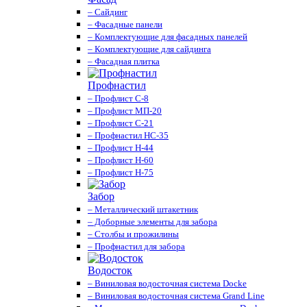
– Сайдинг
– Фасадные панели
– Комплектующие для фасадных панелей
– Комплектующие для сайдинга
– Фасадная плитка
Профнастил
– Профлист С-8
– Профлист МП-20
– Профлист С-21
– Профнастил НС-35
– Профлист Н-44
– Профлист Н-60
– Профлист Н-75
Забор
– Металлический штакетник
– Доборные элементы для забора
– Столбы и прожилины
– Профнастил для забора
Водосток
– Виниловая водосточная система Docke
– Виниловая водосточная система Grand Line