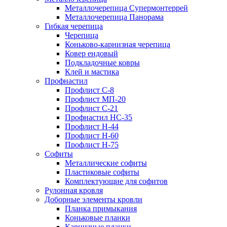
Металлочерепица Супермонтеррей
Металлочерепица Панорама
Гибкая черепица
Черепица
Коньково-карнизная черепица
Ковер ендовый
Подкладочные ковры
Клей и мастика
Профнастил
Профлист С-8
Профлист МП-20
Профлист С-21
Профнастил НС-35
Профлист Н-44
Профлист Н-60
Профлист Н-75
Софиты
Металлические софиты
Пластиковые софиты
Комплектующие для софитов
Рулонная кровля
Доборные элементы кровли
Планка примыкания
Коньковые планки
Карнизные планки