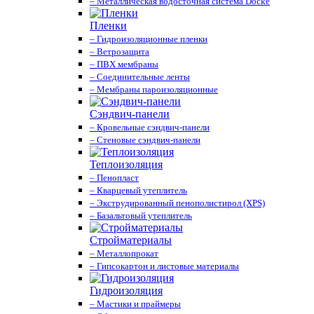
– Металлическая водосточная система Docke
Пленки
– Гидроизоляционные пленки
– Ветрозащита
– ПВХ мембраны
– Соединительные ленты
– Мембраны пароизоляционные
Сэндвич-панели
– Кровельные сэндвич-панели
– Стеновые сэндвич-панели
Теплоизоляция
– Пенопласт
– Кварцевый утеплитель
– Экструдированный пенополистирол (XPS)
– Базальтовый утеплитель
Стройматериалы
– Металлопрокат
– Гипсокартон и листовые материалы
Гидроизоляция
– Мастики и праймеры