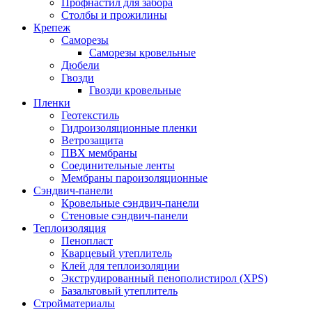
Профнастил для забора
Столбы и прожилины
Крепеж
Саморезы
Саморезы кровельные
Дюбели
Гвозди
Гвозди кровельные
Пленки
Геотекстиль
Гидроизоляционные пленки
Ветрозащита
ПВХ мембраны
Соединительные ленты
Мембраны пароизоляционные
Сэндвич-панели
Кровельные сэндвич-панели
Стеновые сэндвич-панели
Теплоизоляция
Пенопласт
Кварцевый утеплитель
Клей для теплоизоляции
Экструдированный пенополистирол (XPS)
Базальтовый утеплитель
Стройматериалы