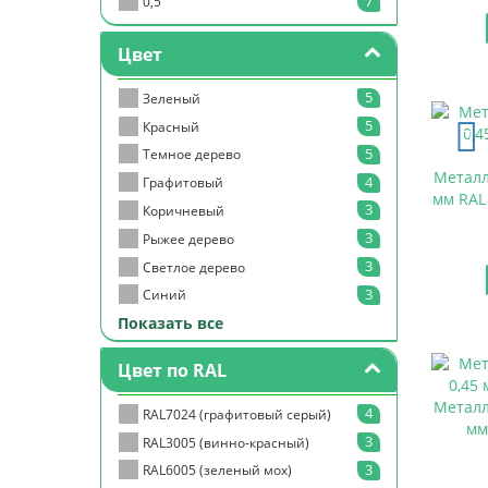
7
0,5
Цвет
5
Зеленый
5
Красный
5
Темное дерево
Металл
4
Графитовый
мм RAL
3
Коричневый
3
Рыжее дерево
3
Светлое дерево
3
Синий
Показать все
2
Бежевый
2
Белый
Цвет по RAL
1
Бирюзовый
Металл
1
Желтый
4
RAL7024 (графитовый серый)
мм
1
Оранжевый
3
RAL3005 (винно-красный)
1
Серое дерево
3
RAL6005 (зеленый мох)