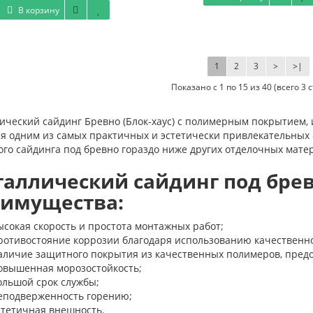
В корзину
1
2
3
>
>|
Показано с 1 по 15 из 40 (всего 3 
ический сайдинг Бревно (Блок-хаус) с полимерным покрытием,
ся одним из самых практичных и эстетически привлекательных
го сайдинга под бревно гораздо ниже других отделочных мате
аллический сайдинг под бре
имущества:
ысокая скорость и простота монтажных работ;
ротивостояние коррозии благодаря использованию качественн
аличие защитного покрытия из качественных полимеров, пре
овышенная морозостойкость;
ольшой срок службы;
еподверженность горению;
стетичная внешность.