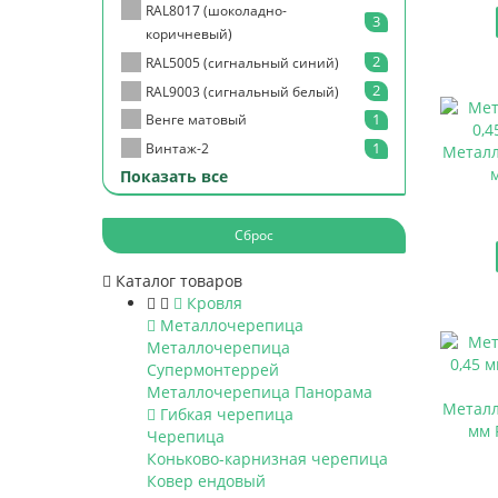
1
Серый
RAL8017 (шоколадно-
3
коричневый)
2
RAL5005 (сигнальный синий)
2
RAL9003 (сигнальный белый)
1
Венге матовый
1
Винтаж-2
Металл
Показать все
1
Винтаж-4
1
Золотой орех 3Д
1
Матовое дерево
Сброс
1
Мореный дуб
Каталог товаров
1
Орех 3Д
Кровля
1
Рыжее дерево
Металлочерепица
Металлочерепица
1
Светлое дерево
Супермонтеррей
1
Серый дуб
Металлочерепица Панорама
1
Темное дерево
Металл
Гибкая черепица
мм 
1
Ясень
Черепица
Коньково-карнизная черепица
1
RAL1014 (слоновая кость)
Ковер ендовый
RAL1015 (светлая слоновая