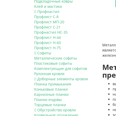
Подкладочные ковры
1
кость)
Клей и мастика
1
RAL1018 (цинково-желтый)
Профнастил
Профлист С-8
1
RAL2004 (оранжевый)
Профлист МП-20
1
RAL3003 (рубиново-красный)
Профлист С-21
1
RAL3011 (коричнево-красный)
Профнастил НС-35
Профлист Н-44
RAL5002 (ультрамариново-
1
Профлист Н-60
синий)
Металл
Профлист Н-75
1
RAL5021 (водная синь)
являет
Софиты
железно
1
RAL6002 (лиственно-зеленый)
Металлические софиты
1
RAL6029 (мятно-зеленый)
Пластиковые софиты
Мет
Комплектующие для софитов
1
RAL7004 (сигнальный серый)
пре
Рулонная кровля
Доборные элементы кровли
в
Планка примыкания
п
Коньковые планки
н
Карнизные планки
п
Планки ендовы
б
Торцевые планки
н
Обустройство кровли
э
Кровельное ограждение