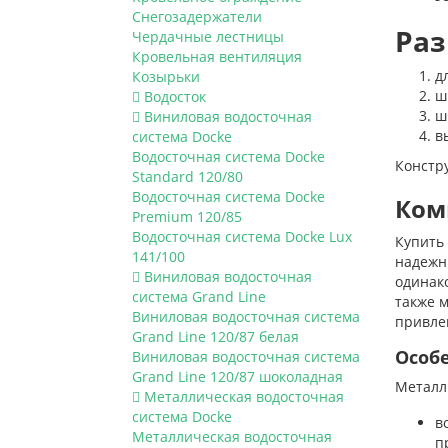
Снегозадержатели
Раз
Чердачные лестницы
Кровельная вентиляция
д
Козырьки
ш
Водосток
ш
Виниловая водосточная
в
система Docke
Водосточная система Docke
Констру
Standard 120/80
Водосточная система Docke
Ком
Premium 120/85
Водосточная система Docke Lux
Купить
141/100
надежн
Виниловая водосточная
одинако
система Grand Line
также м
Виниловая водосточная система
привле
Grand Line 120/87 белая
Особ
Виниловая водосточная система
Grand Line 120/87 шоколадная
Металли
Металлическая водосточная
система Docke
в
Металлическая водосточная
п