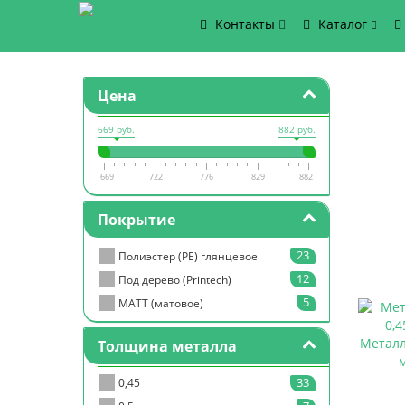
Контакты
Каталог
Цена
669 руб.
882 руб.
669
722
776
829
882
Покрытие
23
Полиэстер (PE) глянцевое
12
Под дерево (Printech)
5
МАТТ (матовое)
Металл
Толщина металла
33
0,45