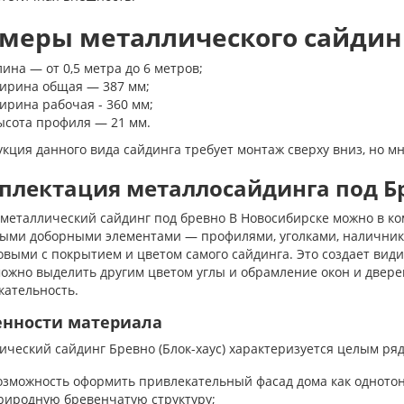
меры металлического сайдинга
лина — от 0,5 метра до 6 метров;
ирина общая — 387 мм;
ирина рабочая - 360 мм;
ысота профиля — 21 мм.
кция данного вида сайдинга требует монтаж сверху вниз, но м
плектация металлосайдинга под Бр
 металлический сайдинг под бревно В Новосибирске можно в к
ыми доборными элементами — профилями, уголками, наличникам
выми с покрытием и цветом самого сайдинга. Это создает види
ожно выделить другим цветом углы и обрамление окон и дверей
кательность.
енности материала
ческий сайдинг Бревно (Блок-хаус) характеризуется целым ря
озможность оформить привлекательный фасад дома как одното
риродную бревенчатую структуру;