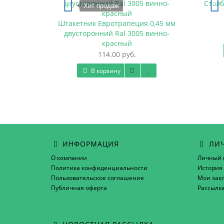
Столб
Хит продаж
0,45 мм
Штакетник Евротрапеция 0,45 мм
 винно-
двусторонний Ral 3005 винно-
красный
114.00 руб.
В корзину
ИНФОРМАЦИЯ
ЛИЧ
О компании
Личный 
Политика конфиденциальности
История 
Пользовательское соглашение
Мои зак
Публичная оферта
Рассылк