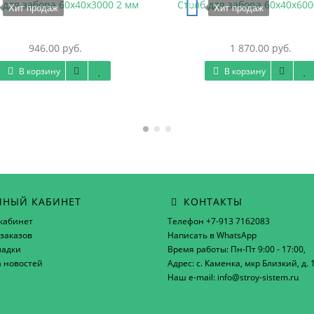
 для забора 60х40х3000 2 мм
Столб для забора 60х40х600
Хит продаж
Хит продаж
946.00 руб.
1 870.00 руб.
В корзину
В корзину
НЫЙ КАБИНЕТ
КОНТАКТЫ
кабинет
Телефон +7-913 7162083
заказов
Написать в WhatsApp
ладки
Время работы: Пн-Пт 9:00 - 17:00,
а новостей
Адрес: с. Каменка, мкр Близкий, д. 
Наш e-mail: info@stroy-sistem.ru