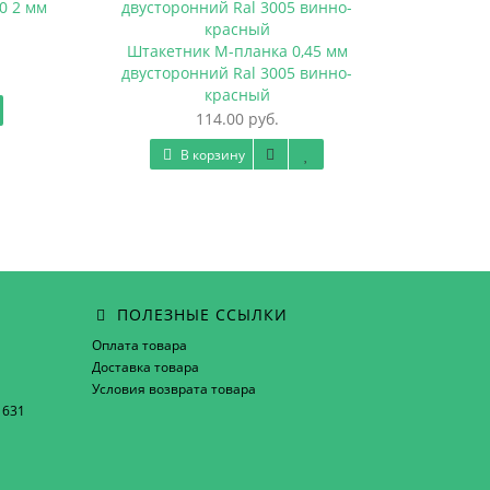
0 2 мм
Штакетник М-планка 0,45 мм
Штакетни
двусторонний Ral 3005 винно-
мм двус
красный
114.00 руб.
В корзину
ПОЛЕЗНЫЕ ССЫЛКИ
Оплата товара
Доставка товара
Условия возврата товара
1631