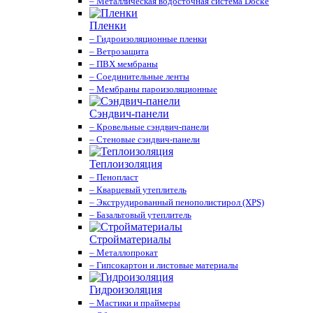
– Металлическая водосточная система Docke
Пленки
– Гидроизоляционные пленки
– Ветрозащита
– ПВХ мембраны
– Соединительные ленты
– Мембраны пароизоляционные
Сэндвич-панели
– Кровельные сэндвич-панели
– Стеновые сэндвич-панели
Теплоизоляция
– Пенопласт
– Кварцевый утеплитель
– Экструдированный пенополистирол (XPS)
– Базальтовый утеплитель
Стройматериалы
– Металлопрокат
– Гипсокартон и листовые материалы
Гидроизоляция
– Мастики и праймеры