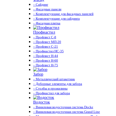
– Сайдинг
– Фасадные панели
– Комплектующие для фасадных панелей
– Комплектующие для сайдинга
– Фасадная плитка
Профнастил
– Профлист С-8
– Профлист МП-20
– Профлист С-21
– Профнастил НС-35
– Профлист Н-44
– Профлист Н-60
– Профлист Н-75
Забор
– Металлический штакетник
– Доборные элементы для забора
– Столбы и прожилины
– Профнастил для забора
Водосток
– Виниловая водосточная система Docke
– Виниловая водосточная система Grand Line