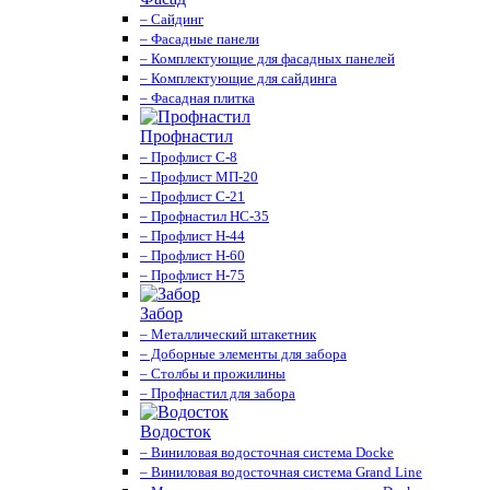
– Сайдинг
– Фасадные панели
– Комплектующие для фасадных панелей
– Комплектующие для сайдинга
– Фасадная плитка
Профнастил
– Профлист С-8
– Профлист МП-20
– Профлист С-21
– Профнастил НС-35
– Профлист Н-44
– Профлист Н-60
– Профлист Н-75
Забор
– Металлический штакетник
– Доборные элементы для забора
– Столбы и прожилины
– Профнастил для забора
Водосток
– Виниловая водосточная система Docke
– Виниловая водосточная система Grand Line