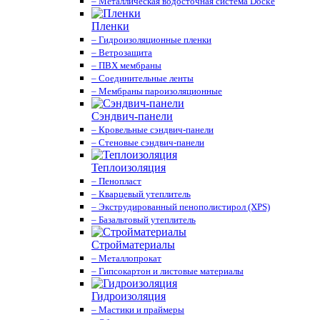
– Металлическая водосточная система Docke
Пленки
– Гидроизоляционные пленки
– Ветрозащита
– ПВХ мембраны
– Соединительные ленты
– Мембраны пароизоляционные
Сэндвич-панели
– Кровельные сэндвич-панели
– Стеновые сэндвич-панели
Теплоизоляция
– Пенопласт
– Кварцевый утеплитель
– Экструдированный пенополистирол (XPS)
– Базальтовый утеплитель
Стройматериалы
– Металлопрокат
– Гипсокартон и листовые материалы
Гидроизоляция
– Мастики и праймеры