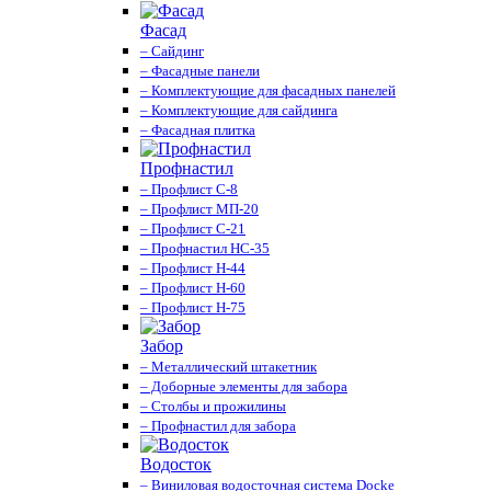
Фасад
– Сайдинг
– Фасадные панели
– Комплектующие для фасадных панелей
– Комплектующие для сайдинга
– Фасадная плитка
Профнастил
– Профлист С-8
– Профлист МП-20
– Профлист С-21
– Профнастил НС-35
– Профлист Н-44
– Профлист Н-60
– Профлист Н-75
Забор
– Металлический штакетник
– Доборные элементы для забора
– Столбы и прожилины
– Профнастил для забора
Водосток
– Виниловая водосточная система Docke