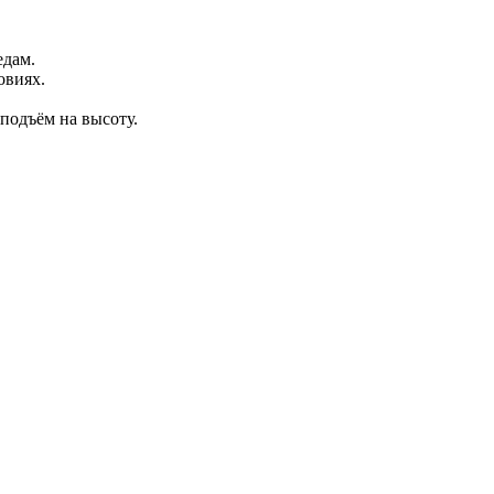
едам.
овиях.
подъём на высоту.