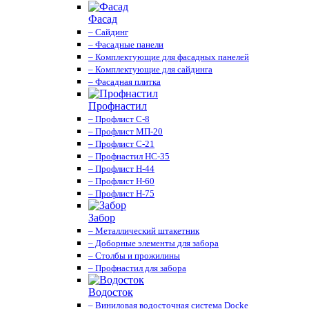
Фасад
– Сайдинг
– Фасадные панели
– Комплектующие для фасадных панелей
– Комплектующие для сайдинга
– Фасадная плитка
Профнастил
– Профлист С-8
– Профлист МП-20
– Профлист С-21
– Профнастил НС-35
– Профлист Н-44
– Профлист Н-60
– Профлист Н-75
Забор
– Металлический штакетник
– Доборные элементы для забора
– Столбы и прожилины
– Профнастил для забора
Водосток
– Виниловая водосточная система Docke