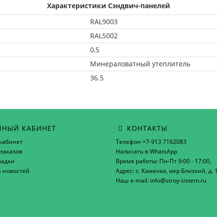
Характеристики Сэндвич-панелей
RAL9003
RAL5002
0,5
Минераловатный утеплитель
36.5
НЫЙ КАБИНЕТ
КОНТАКТЫ
кабинет
Телефон +7-913 7162083
заказов
Написать в WhatsApp
ладки
Время работы: Пн-Пт 9:00 - 17:00,
а новостей
Адрес: с. Каменка, мкр Близкий, д. 
Наш e-mail: info@stroy-sistem.ru