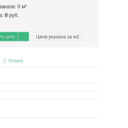
заказа:
0
м²
а:
руб.
0
Цена указана за м2
ть цену
Оплата