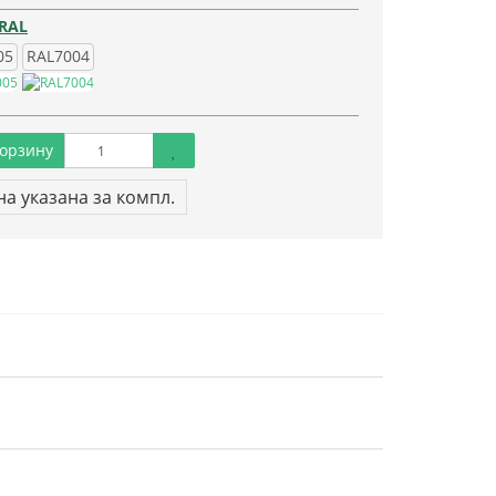
 RAL
05
RAL7004
орзину
а указана за компл.