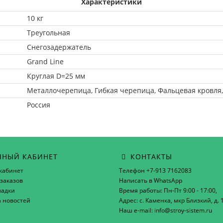
Характеристики
10 кг
Треугольная
Снегозадержатель
Grand Line
Круглая D=25 мм
Металлочерепица, Гибкая черепица, Фальцевая кровля
Россия
НЫЙ КАБИНЕТ
КОНТАКТЫ
кабинет
Телефон +7-913 7162083
заказов
Написать в WhatsApp
ладки
Время работы: Пн-Пт 9:00 - 17:00,
а новостей
Адрес: с. Каменка, мкр Близкий, д. 
Наш e-mail: info@stroy-sistem.ru