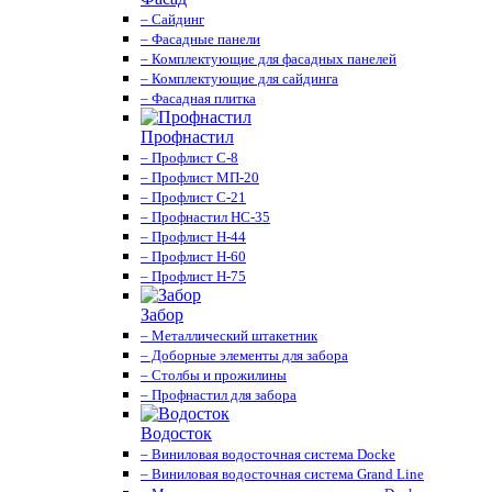
– Сайдинг
– Фасадные панели
– Комплектующие для фасадных панелей
– Комплектующие для сайдинга
– Фасадная плитка
Профнастил
– Профлист С-8
– Профлист МП-20
– Профлист С-21
– Профнастил НС-35
– Профлист Н-44
– Профлист Н-60
– Профлист Н-75
Забор
– Металлический штакетник
– Доборные элементы для забора
– Столбы и прожилины
– Профнастил для забора
Водосток
– Виниловая водосточная система Docke
– Виниловая водосточная система Grand Line