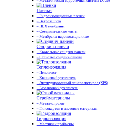
– Металлическая водосточная система Docke
Пленки
– Гидроизоляционные пленки
– Ветрозащита
– ПВХ мембраны
– Соединительные ленты
– Мембраны пароизоляционные
Сэндвич-панели
– Кровельные сэндвич-панели
– Стеновые сэндвич-панели
Теплоизоляция
– Пенопласт
– Кварцевый утеплитель
– Экструдированный пенополистирол (XPS)
– Базальтовый утеплитель
Стройматериалы
– Металлопрокат
– Гипсокартон и листовые материалы
Гидроизоляция
– Мастики и праймеры