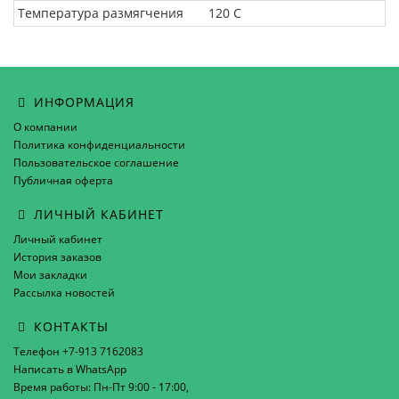
Температура размягчения
120 C
ИНФОРМАЦИЯ
О компании
Политика конфиденциальности
Пользовательское соглашение
Публичная оферта
ЛИЧНЫЙ КАБИНЕТ
Личный кабинет
История заказов
Мои закладки
Рассылка новостей
КОНТАКТЫ
Телефон +7-913 7162083
Написать в WhatsApp
Время работы: Пн-Пт 9:00 - 17:00,