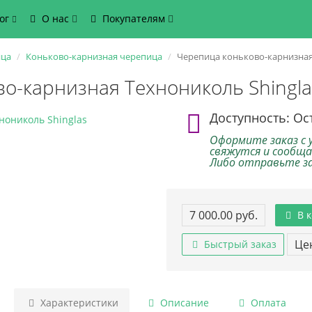
ог
О нас
Покупателям
ица
Коньково-карнизная черепица
Черепица коньково-карнизная 
о-карнизная Технониколь Shingl
Доступность: Ос
Оформите заказ с 
свяжутся и сообща
Либо отправьте зак
7 000.00 руб.
В к
Цен
Быстрый заказ
Характеристики
Описание
Оплата