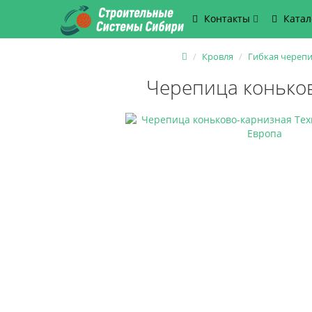
Контакты
Катал
Кровля
Гибкая череп
Черепица коньков