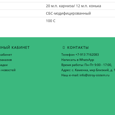
20 м.п. карниза/ 12 м.п. конька
СБС-модифицированный
100 C
НЫЙ КАБИНЕТ
КОНТАКТЫ
кабинет
Телефон +7-913 7162083
заказов
Написать в WhatsApp
ладки
Время работы: Пн-Пт 9:00 - 17:00,
а новостей
Адрес: с. Каменка, мкр Близкий, д. 
Наш e-mail: info@stroy-sistem.ru