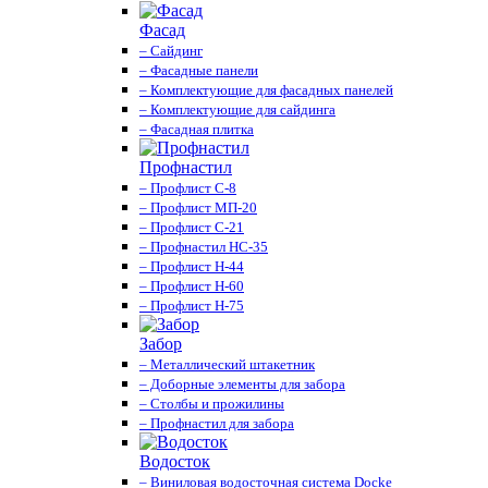
Фасад
– Сайдинг
– Фасадные панели
– Комплектующие для фасадных панелей
– Комплектующие для сайдинга
– Фасадная плитка
Профнастил
– Профлист С-8
– Профлист МП-20
– Профлист С-21
– Профнастил НС-35
– Профлист Н-44
– Профлист Н-60
– Профлист Н-75
Забор
– Металлический штакетник
– Доборные элементы для забора
– Столбы и прожилины
– Профнастил для забора
Водосток
– Виниловая водосточная система Docke