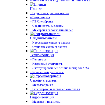
– Металлическая водосточная система Docke
Пленки
– Гидроизоляционные пленки
– Ветрозащита
– ПВХ мембраны
– Соединительные ленты
– Мембраны пароизоляционные
Сэндвич-панели
– Кровельные сэндвич-панели
– Стеновые сэндвич-панели
Теплоизоляция
– Пенопласт
– Кварцевый утеплитель
– Экструдированный пенополистирол (XPS)
– Базальтовый утеплитель
Стройматериалы
– Металлопрокат
– Гипсокартон и листовые материалы
Гидроизоляция
– Мастики и праймеры