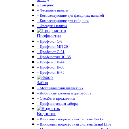
– Сайдинг
– Фасадные панели
– Комплектующие для фасадных панелей
– Комплектующие для сайдинга
– Фасадная плитка
Профнастил
– Профлист С-8
– Профлист МП-20
– Профлист С-21
– Профнастил НС-35
– Профлист Н-44
– Профлист Н-60
– Профлист Н-75
Забор
– Металлический штакетник
– Доборные элементы для забора
– Столбы и прожилины
– Профнастил для забора
Водосток
– Виниловая водосточная система Docke
– Виниловая водосточная система Grand Line