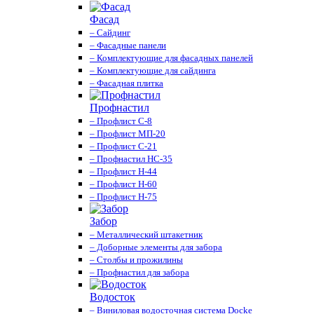
Фасад
– Сайдинг
– Фасадные панели
– Комплектующие для фасадных панелей
– Комплектующие для сайдинга
– Фасадная плитка
Профнастил
– Профлист С-8
– Профлист МП-20
– Профлист С-21
– Профнастил НС-35
– Профлист Н-44
– Профлист Н-60
– Профлист Н-75
Забор
– Металлический штакетник
– Доборные элементы для забора
– Столбы и прожилины
– Профнастил для забора
Водосток
– Виниловая водосточная система Docke