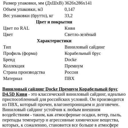
Размер упаковки, мм (ДxШxВ)
3626х286х141
Объем упаковки, м3
0,147
Вес упаковки (брутто), кг
33,2
Цвет и покрытия
Цвет по RAL
Киви
Цвет
Светло-зелёный
Характеристики
Тип
Виниловый сайдинг
Профиль (форма)
Корабельный брус
Бренд
Docke
Коллекция
Премиум
Страна производства
Россия
Материал
ПВХ
Виниловый сайдинг Docke Премиум Корабельный брус
D4.5D Киви
- это классический виниловый сайдинг, идеально
приспособленный для российских условий. Он производится
из ПВХ, который прочен, влагонепроницаем и долговечен.
Виниловый сайдинг устойчив к любым внешним
воздействиям - таким, как атмосферные осадки, ветер, пыль,
перепады температур и агрессивные химические вещества,
которых, к сожалению, становится все больше в атмосфере