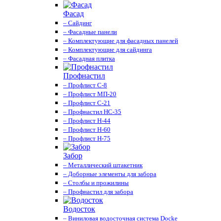
Фасад
– Сайдинг
– Фасадные панели
– Комплектующие для фасадных панелей
– Комплектующие для сайдинга
– Фасадная плитка
Профнастил
– Профлист С-8
– Профлист МП-20
– Профлист С-21
– Профнастил НС-35
– Профлист Н-44
– Профлист Н-60
– Профлист Н-75
Забор
– Металлический штакетник
– Доборные элементы для забора
– Столбы и прожилины
– Профнастил для забора
Водосток
– Виниловая водосточная система Docke