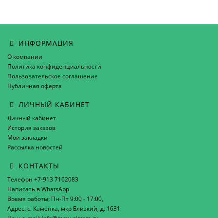
ИНФОРМАЦИЯ
О компании
Политика конфиденциальности
Пользовательское соглашение
Публичная оферта
ЛИЧНЫЙ КАБИНЕТ
Личный кабинет
История заказов
Мои закладки
Рассылка новостей
КОНТАКТЫ
Телефон +7-913 7162083
Написать в WhatsApp
Время работы: Пн-Пт 9:00 - 17:00,
Адрес: с. Каменка, мкр Близкий, д. 1631