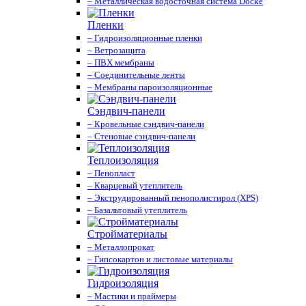
– Металлическая водосточная система Docke
Пленки
– Гидроизоляционные пленки
– Ветрозащита
– ПВХ мембраны
– Соединительные ленты
– Мембраны пароизоляционные
Сэндвич-панели
– Кровельные сэндвич-панели
– Стеновые сэндвич-панели
Теплоизоляция
– Пенопласт
– Кварцевый утеплитель
– Экструдированный пенополистирол (XPS)
– Базальтовый утеплитель
Стройматериалы
– Металлопрокат
– Гипсокартон и листовые материалы
Гидроизоляция
– Мастики и праймеры