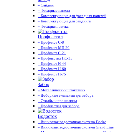
– Сайдинг
– Фасадные панели
– Комплектующие для фасадных панелей
– Комплектующие для сайдинга
– Фасадная плитка
Профнастил
– Профлист С-8
– Профлист МП-20
– Профлист С-21
– Профнастил НС-35
– Профлист Н-44
– Профлист Н-60
– Профлист Н-75
Забор
– Металлический штакетник
– Доборные элементы для забора
– Столбы и прожилины
– Профнастил для забора
Водосток
– Виниловая водосточная система Docke
– Виниловая водосточная система Grand Line