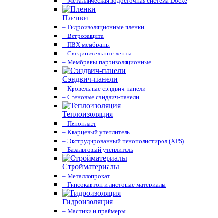
– Металлическая водосточная система Docke
Пленки
– Гидроизоляционные пленки
– Ветрозащита
– ПВХ мембраны
– Соединительные ленты
– Мембраны пароизоляционные
Сэндвич-панели
– Кровельные сэндвич-панели
– Стеновые сэндвич-панели
Теплоизоляция
– Пенопласт
– Кварцевый утеплитель
– Экструдированный пенополистирол (XPS)
– Базальтовый утеплитель
Стройматериалы
– Металлопрокат
– Гипсокартон и листовые материалы
Гидроизоляция
– Мастики и праймеры