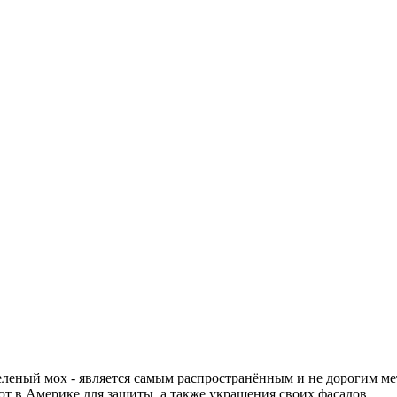
еленый мох - является самым распространённым и не дорогим м
ют в Америке для защиты, а также украшения своих фасадов.