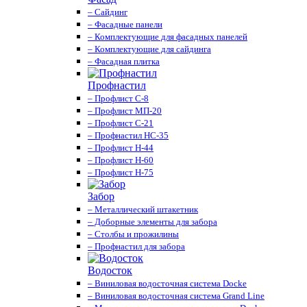
– Сайдинг
– Фасадные панели
– Комплектующие для фасадных панелей
– Комплектующие для сайдинга
– Фасадная плитка
Профнастил
– Профлист С-8
– Профлист МП-20
– Профлист С-21
– Профнастил НС-35
– Профлист Н-44
– Профлист Н-60
– Профлист Н-75
Забор
– Металлический штакетник
– Доборные элементы для забора
– Столбы и прожилины
– Профнастил для забора
Водосток
– Виниловая водосточная система Docke
– Виниловая водосточная система Grand Line