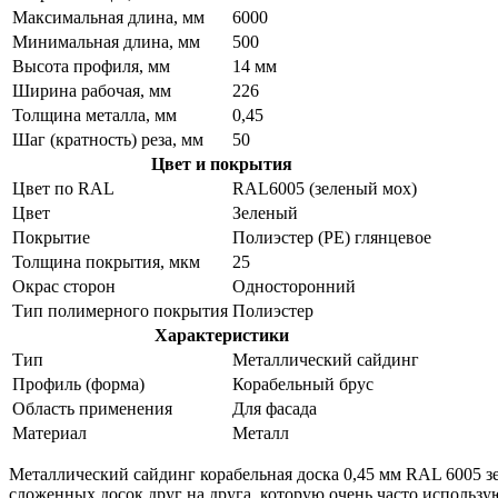
Максимальная длина, мм
6000
Минимальная длина, мм
500
Высота профиля, мм
14 мм
Ширина рабочая, мм
226
Толщина металла, мм
0,45
Шаг (кратность) реза, мм
50
Цвет и покрытия
Цвет по RAL
RAL6005 (зеленый мох)
Цвет
Зеленый
Покрытие
Полиэстер (PE) глянцевое
Толщина покрытия, мкм
25
Окрас сторон
Односторонний
Тип полимерного покрытия
Полиэстер
Характеристики
Тип
Металлический сайдинг
Профиль (форма)
Корабельный брус
Область применения
Для фасада
Материал
Металл
Металлический сайдинг корабельная доска 0,45 мм RAL 6005 з
сложенных досок друг на друга, которую очень часто использу