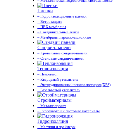
– Металлическая водосточная система Docke
Пленки
– Гидроизоляционные пленки
– Ветрозащита
– ПВХ мембраны
– Соединительные ленты
– Мембраны пароизоляционные
Сэндвич-панели
– Кровельные сэндвич-панели
– Стеновые сэндвич-панели
Теплоизоляция
– Пенопласт
– Кварцевый утеплитель
– Экструдированный пенополистирол (XPS)
– Базальтовый утеплитель
Стройматериалы
– Металлопрокат
– Гипсокартон и листовые материалы
Гидроизоляция
– Мастики и праймеры