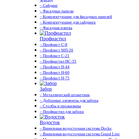
– Сайдинг
– Фасадные панели
– Комплектующие для фасадных панелей
– Комплектующие для сайдинга
– Фасадная плитка
Профнастил
– Профлист С-8
– Профлист МП-20
– Профлист С-21
– Профнастил НС-35
– Профлист Н-44
– Профлист Н-60
– Профлист Н-75
Забор
– Металлический штакетник
– Доборные элементы для забора
– Столбы и прожилины
– Профнастил для забора
Водосток
– Виниловая водосточная система Docke
– Виниловая водосточная система Grand Line