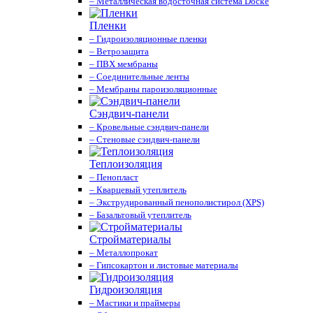
– Металлическая водосточная система Docke
Пленки
– Гидроизоляционные пленки
– Ветрозащита
– ПВХ мембраны
– Соединительные ленты
– Мембраны пароизоляционные
Сэндвич-панели
– Кровельные сэндвич-панели
– Стеновые сэндвич-панели
Теплоизоляция
– Пенопласт
– Кварцевый утеплитель
– Экструдированный пенополистирол (XPS)
– Базальтовый утеплитель
Стройматериалы
– Металлопрокат
– Гипсокартон и листовые материалы
Гидроизоляция
– Мастики и праймеры