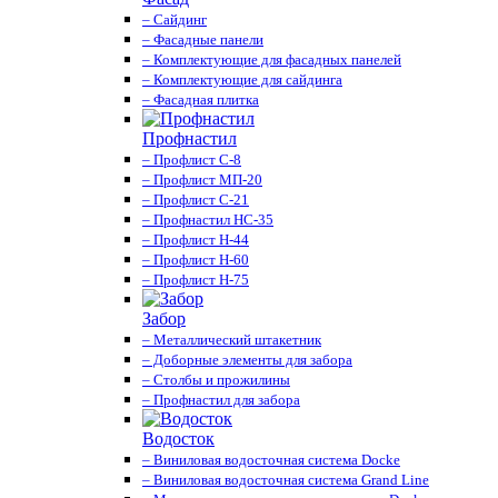
– Сайдинг
– Фасадные панели
– Комплектующие для фасадных панелей
– Комплектующие для сайдинга
– Фасадная плитка
Профнастил
– Профлист С-8
– Профлист МП-20
– Профлист С-21
– Профнастил НС-35
– Профлист Н-44
– Профлист Н-60
– Профлист Н-75
Забор
– Металлический штакетник
– Доборные элементы для забора
– Столбы и прожилины
– Профнастил для забора
Водосток
– Виниловая водосточная система Docke
– Виниловая водосточная система Grand Line