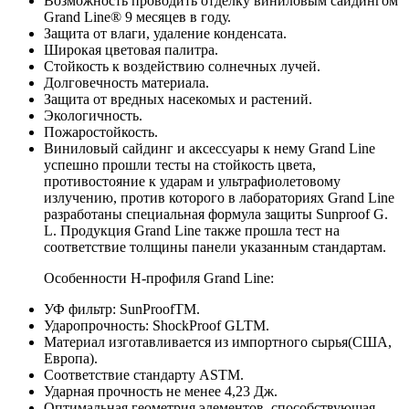
Возможность проводить отделку виниловым сайдингом
Grand Line® 9 месяцев в году.
Защита от влаги, удаление конденсата.
Широкая цветовая палитра.
Стойкость к воздействию солнечных лучей.
Долговечность материала.
Защита от вредных насекомых и растений.
Экологичность.
Пожаростойкость.
Виниловый сайдинг и аксессуары к нему Grand Line
успешно прошли тесты на стойкость цвета,
противостояние к ударам и ультрафиолетовому
излучению, против которого в лабораториях Grand Line
разработаны специальная формула защиты Sunproof G.
L. Продукция Grand Line также прошла тест на
соответствие толщины панели указанным стандартам.
Особенности H-профиля Grand Line:
УФ фильтр: SunProofTM.
Ударопрочность: ShockProof GLTM.
Материал изготавливается из импортного сырья(США,
Европа).
Cоответствие стандарту ASTM.
Ударная прочность не менее 4,23 Дж.
Оптимальная геометрия элементов, способствующая