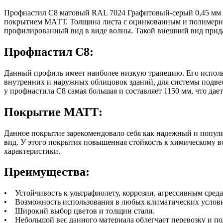
Профнастил С8 матовый RAL 7024 Графитовый-серый 0,45 мм в
покрытием МАТТ. Толщина листа с оцинкованным и полимерным
профилированный вид в виде волны. Такой внешний вид прида
Профнастил С8:
Данный профиль имеет наиболее низкую трапецию. Его использ
внутренних и наружных облицовок зданий, для системы подвес
у профнастила С8 самая большая и составляет 1150 мм, что д
Покрытие МАТТ:
Данное покрытие зарекомендовало себя как надежный и популя
вид. У этого покрытия повышенная стойкость к химическому 
характеристики.
Преимущества:
• Устойчивость к ультрафиолету, коррозии, агрессивным среда
• Возможность использования в любых климатических услови
• Широкий выбор цветов и толщин стали.
• Небольшой вес данного материала облегчает перевозку и по