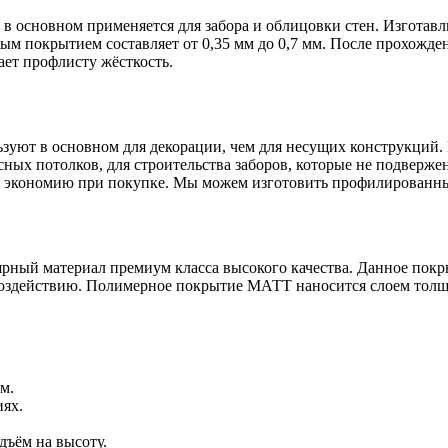
 основном применяется для забора и облицовки стен. Изготавл
 покрытием составляет от 0,35 мм до 0,7 мм. После прохожден
ет профлисту жёсткость.
уют в основном для декорации, чем для несущих конструкций. 
ных потолков, для строительства заборов, которые не подверж
ает экономию при покупке. Мы можем изготовить профилированны
рный материал премиум класса высокого качества. Данное покр
воздействию. Полимерное покрытие МАТТ наносится слоем толщи
м.
ях.
дъём на высоту.