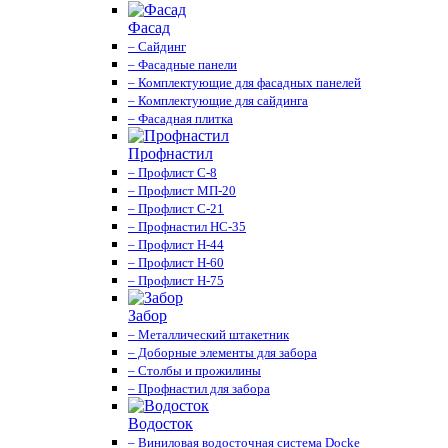
Фасад
– Сайдинг
– Фасадные панели
– Комплектующие для фасадных панелей
– Комплектующие для сайдинга
– Фасадная плитка
Профнастил
– Профлист С-8
– Профлист МП-20
– Профлист С-21
– Профнастил НС-35
– Профлист Н-44
– Профлист Н-60
– Профлист Н-75
Забор
– Металлический штакетник
– Доборные элементы для забора
– Столбы и прожилины
– Профнастил для забора
Водосток
– Виниловая водосточная система Docke