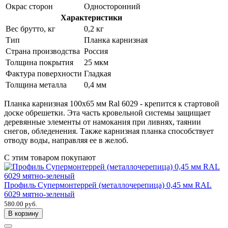
Окрас сторон
Односторонний
Характеристики
Вес брутто, кг
0,2 кг
Тип
Планка карнизная
Страна производства
Россия
Толщина покрытия
25 мкм
Фактура поверхности
Гладкая
Толщина металла
0,4 мм
Планка карнизная 100х65 мм Ral 6029 - крепится к стартовой
доске обрешетки. Эта часть кровельной системы защищает
деревянные элементы от намокания при ливнях, таянии
снегов, обледенения. Также карнизная планка способствует
отводу воды, направляя ее в желоб.
С этим товаром покупают
Профиль Супермонтеррей (металлочерепица) 0,45 мм RAL
6029 мятно-зеленый
580.00 руб.
В корзину