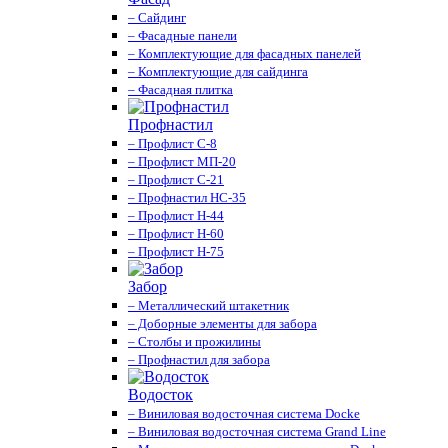
– Сайдинг
– Фасадные панели
– Комплектующие для фасадных панелей
– Комплектующие для сайдинга
– Фасадная плитка
Профнастил
– Профлист С-8
– Профлист МП-20
– Профлист С-21
– Профнастил НС-35
– Профлист Н-44
– Профлист Н-60
– Профлист Н-75
Забор
– Металлический штакетник
– Доборные элементы для забора
– Столбы и прожилины
– Профнастил для забора
Водосток
– Виниловая водосточная система Docke
– Виниловая водосточная система Grand Line