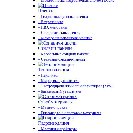
– Металлическая водосточная система Docke
Пленки
– Гидроизоляционные пленки
– Ветрозащита
– ПВХ мембраны
– Соединительные ленты
– Мембраны пароизоляционные
Сэндвич-панели
– Кровельные сэндвич-панели
– Стеновые сэндвич-панели
Теплоизоляция
– Пенопласт
– Кварцевый утеплитель
– Экструдированный пенополистирол (XPS)
– Базальтовый утеплитель
Стройматериалы
– Металлопрокат
– Гипсокартон и листовые материалы
Гидроизоляция
– Мастики и праймеры